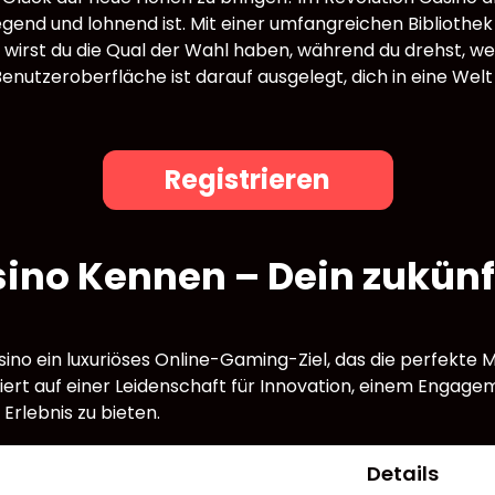
gend und lohnend ist. Mit einer umfangreichen Bibliothek
 wirst du die Qual der Wahl haben, während du drehst, we
enutzeroberfläche ist darauf ausgelegt, dich in eine Welt
Registrieren
ino Kennen – Dein zukünft
sino ein luxuriöses Online-Gaming-Ziel, das die perfekte
rt auf einer Leidenschaft für Innovation, einem Engagem
Erlebnis zu bieten.
Details