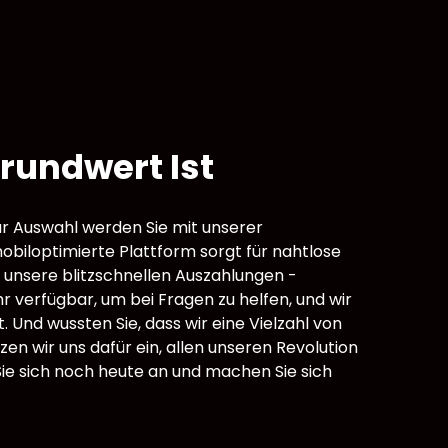
rundwert Ist
zur Auswahl werden Sie mit unserer
mobiloptimierte Plattform sorgt für nahtlose
d unsere blitzschnellen Auszahlungen -
 verfügbar, um bei Fragen zu helfen, und wir
 Und wussten Sie, dass wir eine Vielzahl von
en wir uns dafür ein, allen unseren Revolution
Sie sich noch heute an und machen Sie sich