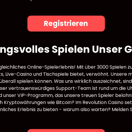
Registrieren
svolles Spielen Unser G
gleichliches Online-Spielerlebnis! Mit über 3000 Spielen 
ts, Live-Casino und Tischspiele bietet, verwöhnt. Unsere 
überall spielen können. Was uns wirklich auszeichnet, sin
nser vertrauenswürdiges Support-Team ist rund um die Uhr
d unser VIP-Programm, das unsere treuen Spieler belohnt.
h Kryptowährungen wie Bitcoin? Im Revolution Casino setz
hnliches Erlebnis zu bieten - warum also warten? Melden 