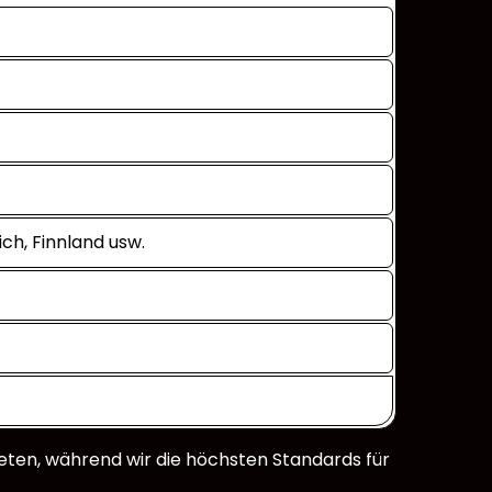
ch, Finnland usw.
ieten, während wir die höchsten Standards für