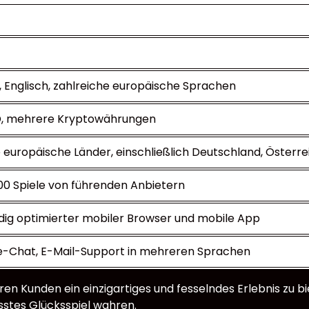
 Englisch, zahlreiche europäische Sprachen
D, mehrere Kryptowährungen
europäische Länder, einschließlich Deutschland, Österrei
0 Spiele von führenden Anbietern
dig optimierter mobiler Browser und mobile App
ve-Chat, E-Mail-Support in mehreren Sprachen
en Kunden ein einzigartiges und fesselndes Erlebnis zu b
sstes Glücksspiel wahren.