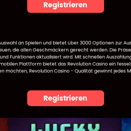
Registrieren
e Auswahl an Spielen und bietet über 3000 Optionen zur Au
reuen, die allen Geschmäckern gerecht werden. Die Präse
n und Funktionen aktualisiert wird. Mit schnellen Auszahl
n mobilen Plattform bietet das Revolution Casino ein fes
chen möchten, Revolution Casino - Qualität gewinnt jedes
Registrieren