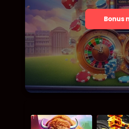
Bonus 