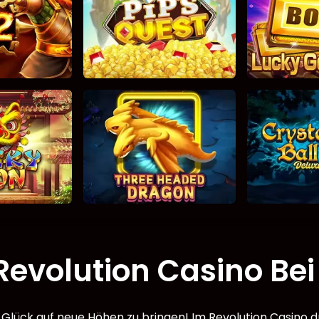
Revolution Casino Bei
n Glück auf neue Höhen zu bringen! Im Revolution Casino dr