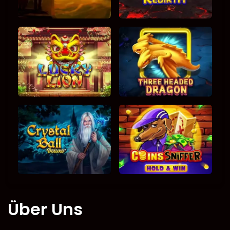
Über Uns