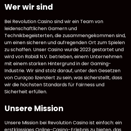
Wer wir sind
Bei Revolution Casino sind wir ein Team von
leidenschaftlichen Gamern und
Technikbegeisterten, die zusammengekommen sind,
um einen sicheren und aufregenden Ort zum Spielen
zu schaffen. Unser Casino wurde 2023 gestartet und
wird von Rabidi N.V. betrieben, einem Unternehmen
mit einem starken Hintergrund in der Gaming-
Industrie. Wir sind stolz darauf, unter den Gesetzen
von Curaçao lizenziert zu sein, was sicherstellt, dass
wir die höchsten Standards für Fairness und
Sicherheit erfüllen.
Unsere Mission
Unsere Mission bei Revolution Casino ist einfach: ein
erstklassiges Online-Casino-Erlebnis zu bieten, das