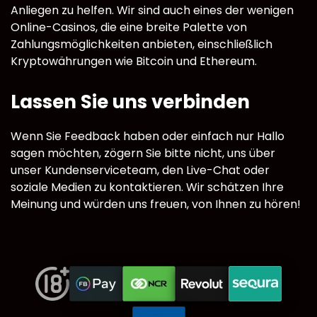
Anliegen zu helfen. Wir sind auch eines der wenigen
Online-Casinos, die eine breite Palette von
Zahlungsmöglichkeiten anbieten, einschließlich
Kryptowährungen wie Bitcoin und Ethereum.
Lassen Sie uns verbinden
Wenn Sie Feedback haben oder einfach nur Hallo
sagen möchten, zögern Sie bitte nicht, uns über
unser Kundenserviceteam, den Live-Chat oder
soziale Medien zu kontaktieren. Wir schätzen Ihre
Meinung und würden uns freuen, von Ihnen zu hören!