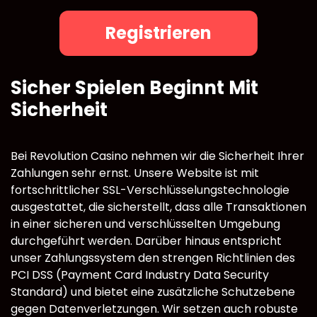
Registrieren
Sicher Spielen Beginnt Mit
Sicherheit
Bei Revolution Casino nehmen wir die Sicherheit Ihrer
Zahlungen sehr ernst. Unsere Website ist mit
fortschrittlicher SSL-Verschlüsselungstechnologie
ausgestattet, die sicherstellt, dass alle Transaktionen
in einer sicheren und verschlüsselten Umgebung
durchgeführt werden. Darüber hinaus entspricht
unser Zahlungssystem den strengen Richtlinien des
PCI DSS (Payment Card Industry Data Security
Standard) und bietet eine zusätzliche Schutzebene
gegen Datenverletzungen. Wir setzen auch robuste