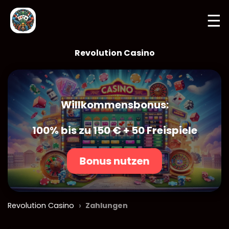
☰
Revolution Casino
Willkommensbonus:
100% bis zu 150 € + 50 Freispiele
Bonus nutzen
›
Revolution Casino
Zahlungen