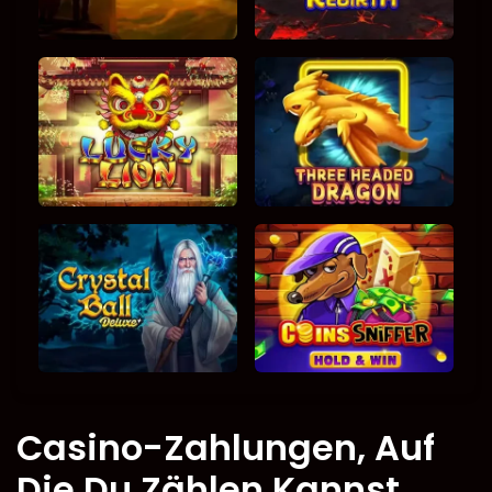
Casino-Zahlungen, Auf
Die Du Zählen Kannst