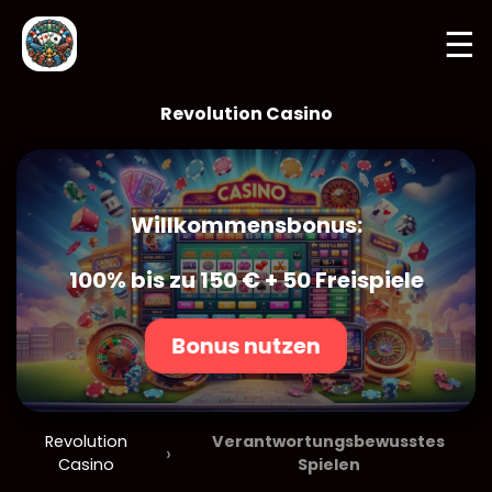
☰
Revolution Casino
Willkommensbonus:
100% bis zu 150 € + 50 Freispiele
Bonus nutzen
Revolution
Verantwortungsbewusstes
›
Casino
Spielen