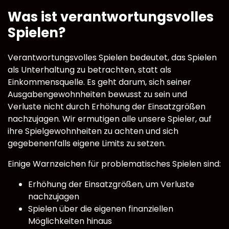
Was ist verantwortungsvolles
Spielen?
Verantwortungsvolles Spielen bedeutet, das Spielen
als Unterhaltung zu betrachten, statt als
Einkommensquelle. Es geht darum, sich seiner
Ausgabengewohnheiten bewusst zu sein und
Verluste nicht durch Erhöhung der Einsatzgrößen
nachzujagen. Wir ermutigen alle unsere Spieler, auf
ihre Spielgewohnheiten zu achten und sich
gegebenenfalls eigene Limits zu setzen.
Einige Warnzeichen für problematisches Spielen sind:
Erhöhung der Einsatzgrößen, um Verluste
nachzujagen
Spielen über die eigenen finanziellen
Möglichkeiten hinaus