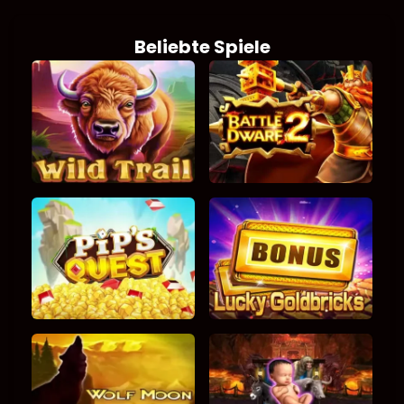
Beliebte Spiele