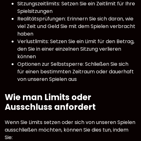
Sitzungszeitlimits: Setzen Sie ein Zeitlimit für Ihre
Spielsitzungen
Realitätsprüfungen: Erinnern Sie sich daran, wie
viel Zeit und Geld Sie mit dem Spielen verbracht
haben
Verlustlimits: Setzen Sie ein Limit für den Betrag,
den Sie in einer einzelnen Sitzung verlieren
können
Optionen zur Selbstsperre: Schließen Sie sich
für einen bestimmten Zeitraum oder dauerhaft
von unseren Spielen aus
Wie man Limits oder
Ausschluss anfordert
Wenn Sie Limits setzen oder sich von unseren Spielen
ausschließen möchten, können Sie dies tun, indem
Sie: